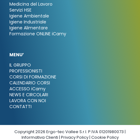
Medicina del Lavoro
Servizi HSE
Igiene Ambientale
Igiene Industriale
Igiene Alimentare
Formazione ONLINE iCamy
MENU’
IL GRUPPO
PROFESSIONISTI
CORSI DI FORMAZIONE
CALENDARIO CORSI
ACCESSO iCamy
NEWS E CIRCOLARI
LAVORA CON NOI
CONTATTI
Copyright 2026 Ergo-tec Vallee S.r.l. P.IVA 01201980073 |
Informativa Clienti
|
Privacy Policy
|
Cookie Policy