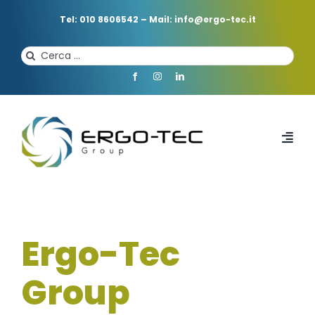
Salta
al
Tel: 010 8606542
–
Mail: info@ergo-tec.it
contenuto
Cerca
per:
Toggl
Navi
HOME
Ergo-Tec
CHI SIAMO
Group
PROFESSIONISTI