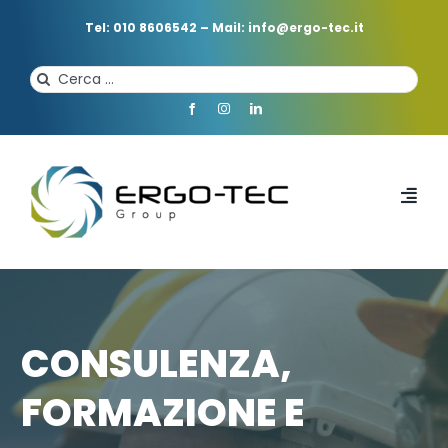
Salta
al
Tel: 010 8606542
–
Mail: info@ergo-tec.it
contenuto
Cerca
per:
Toggl
Navi
HOME
CHI SIAMO
CONSULENZA,
FORMAZIONE E
PROFESSIONISTI