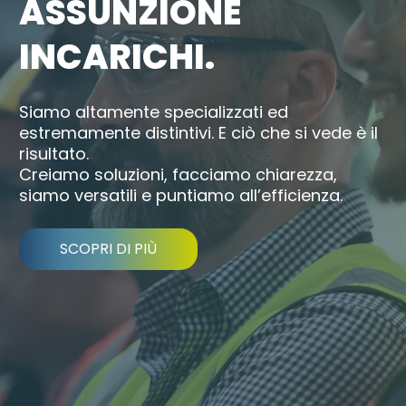
ASSUNZIONE
SERVIZI
INCARICHI.
FORMAZIONE
Siamo altamente specializzati ed
estremamente distintivi. E ciò che si vede è il
NEWS
risultato.
Creiamo soluzioni, facciamo chiarezza,
siamo versatili e puntiamo all’efficienza.
EVENTI
NOVITÀ
SCOPRI DI PIÙ
CONTATTI