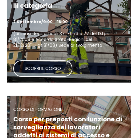
III categoria
7 Settembre/9:00
-
18:00
(ai sensi degli articoli 37, 71, 73 e 77 del D.Lgs.
81/2008 e Accordo Stato-Regioni del
21/12/2011D.lgs.81/08) Sede di svolgimento
Continua a leggere
Corso per preposti con funzione di
sorveglianza dei lavoratori
addetti ai sistemi di accesso e