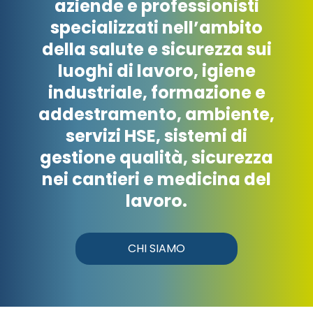
aziende e professionisti
specializzati nell’ambito
della salute e sicurezza sui
luoghi di lavoro, igiene
industriale, formazione e
addestramento, ambiente,
servizi HSE, sistemi di
gestione qualità, sicurezza
nei cantieri e medicina del
lavoro.
CHI SIAMO