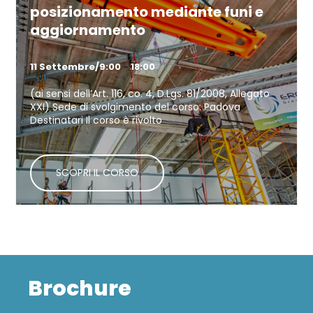
posizionamento mediante funi e
aggiornamento
11 Settembre/9:00
-
18:00
(ai sensi dell’Art. 116, co. 4, D.Lgs. 81/2008, Allegato
XXI) Sede di svolgimento del corso: Padova
Destinatari Il corso è rivolto
Continua a leggere
Brochure