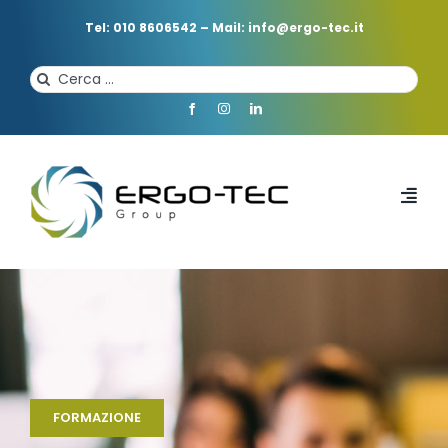
Salta
al
Tel: 010 8606542
–
Mail: info@ergo-tec.it
contenuto
Cerca
per:
Toggl
Navi
HOME
CHI SIAMO
PROFESSIONISTI
FORMAZIONE