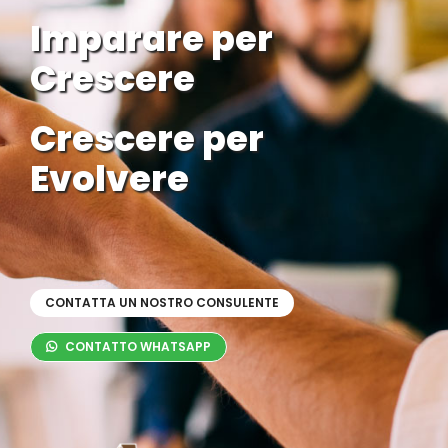
SERVIZI
Imparare per
Crescere
FORMAZIONE
Crescere per
NEWS
Evolvere
EVENTI
NOVITÀ
CONTATTI
CONTATTA UN NOSTRO CONSULENTE
CONTATTO WHATSAPP