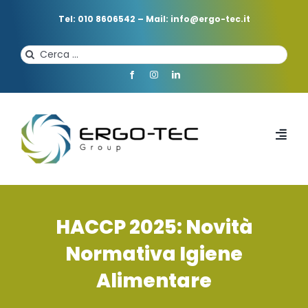
Salta
al
Tel: 010 8606542
–
Mail: info@ergo-tec.it
contenuto
Cerca
per:
Toggl
Navi
HOME
HACCP 2025: Novità
CHI SIAMO
Normativa Igiene
Alimentare
PROFESSIONISTI