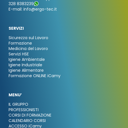
328 8383239
E-mail: info@ergo-tec.it
SERVIZI
Sicurezza sul Lavoro
Formazione
Medicina del Lavoro
Servizi HSE
Igiene Ambientale
Igiene Industriale
Igiene Alimentare
Formazione ONLINE iCamy
MENU’
IL GRUPPO
PROFESSIONISTI
CORSI DI FORMAZIONE
CALENDARIO CORSI
ACCESSO iCamy