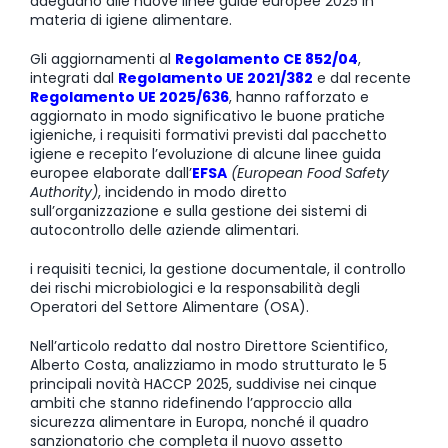
adeguano alle nuove linee guide europee 2025 in
materia di igiene alimentare.
Gli aggiornamenti al
Regolamento CE 852/04
,
integrati dal
Regolamento UE 2021/382
e dal recente
Regolamento UE 2025/636
, hanno rafforzato e
aggiornato in modo significativo le buone pratiche
igieniche, i requisiti formativi previsti dal pacchetto
igiene e recepito l’evoluzione di alcune linee guida
europee elaborate dall’
EFSA
(European Food Safety
Authority)
, incidendo in modo diretto
sull’organizzazione e sulla gestione dei sistemi di
autocontrollo delle aziende alimentari.
i requisiti tecnici, la gestione documentale, il controllo
dei rischi microbiologici e la responsabilità degli
Operatori del Settore Alimentare (OSA).
Nell’articolo redatto dal nostro Direttore Scientifico,
Alberto Costa, analizziamo in modo strutturato le 5
principali novità HACCP 2025, suddivise nei cinque
ambiti che stanno ridefinendo l’approccio alla
sicurezza alimentare in Europa, nonché il quadro
sanzionatorio che completa il nuovo assetto