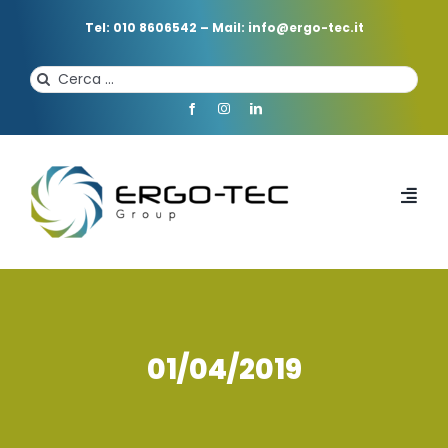
Salta
al
Tel: 010 8606542
–
Mail: info@ergo-tec.it
contenuto
Cerca
per:
Toggl
Navi
HOME
CHI SIAMO
01/04/2019
PROFESSIONISTI