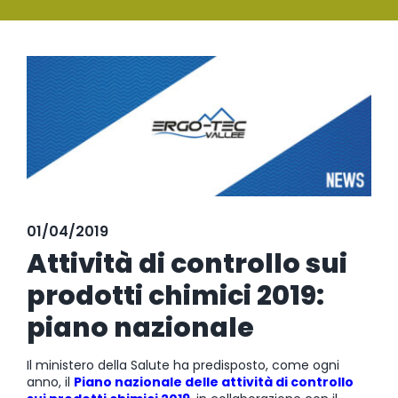
SERVIZI
Ingrandisci
FORMAZIONE
immagine
NEWS
EVENTI
NOVITÀ
01/04/2019
CONTATTI
Attività di controllo sui
prodotti chimici 2019:
piano nazionale
Il ministero della Salute ha predisposto, come ogni
anno, il
Piano nazionale delle attività di controllo