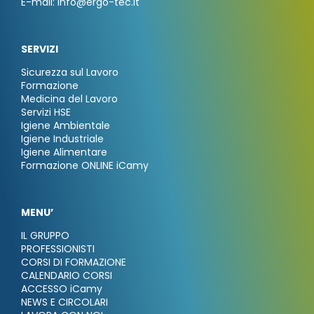
E-mail: info@ergo-tec.it
SERVIZI
Sicurezza sul Lavoro
Formazione
Medicina del Lavoro
Servizi HSE
Igiene Ambientale
Igiene Industriale
Igiene Alimentare
Formazione ONLINE iCamy
MENU’
IL GRUPPO
PROFESSIONISTI
CORSI DI FORMAZIONE
CALENDARIO CORSI
ACCESSO iCamy
NEWS E CIRCOLARI