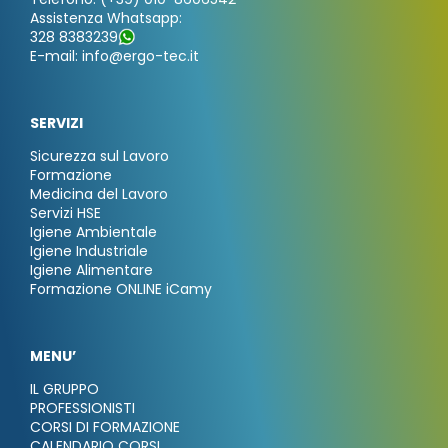
Assistenza Whatsapp:
328 8383239
E-mail: info@ergo-tec.it
SERVIZI
Sicurezza sul Lavoro
Formazione
Medicina del Lavoro
Servizi HSE
Igiene Ambientale
Igiene Industriale
Igiene Alimentare
Formazione ONLINE iCamy
MENU’
IL GRUPPO
PROFESSIONISTI
CORSI DI FORMAZIONE
CALENDARIO CORSI