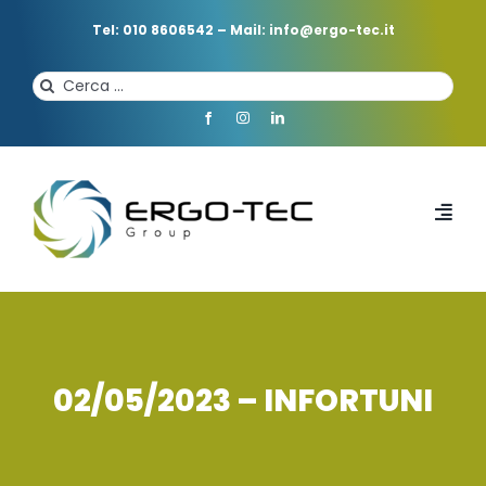
Salta
al
Tel: 010 8606542
–
Mail: info@ergo-tec.it
contenuto
Cerca
per:
Toggl
Navi
HOME
CHI SIAMO
02/05/2023 – INFORTUNI
PROFESSIONISTI