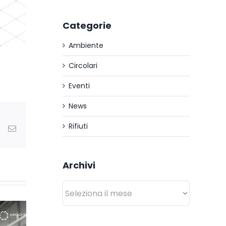
Categorie
Ambiente
Circolari
Eventi
News
Rifiuti
dIn
WhatsApp
Email
Archivi
Archivi