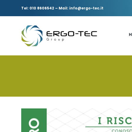
Salta
al
Tel: 010 8606542
–
Mail: info@ergo-tec.it
contenuto
H
Ingrandisci
immagine