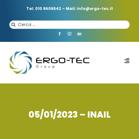
Salta
al
Tel: 010 8606542
–
Mail: info@ergo-tec.it
contenuto
Cerca
per:
Toggl
Navi
HOME
CHI SIAMO
05/01/2023 – INAIL
PROFESSIONISTI