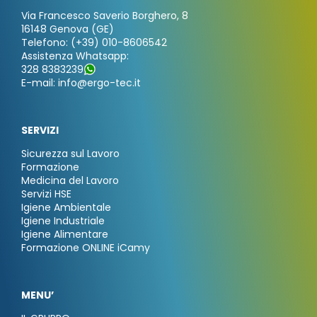
Via Francesco Saverio Borghero, 8
16148 Genova (GE)
Telefono: (+39) 010-8606542
Assistenza Whatsapp:
328 8383239
E-mail: info@ergo-tec.it
SERVIZI
Sicurezza sul Lavoro
Formazione
Medicina del Lavoro
Servizi HSE
Igiene Ambientale
Igiene Industriale
Igiene Alimentare
Formazione ONLINE iCamy
MENU’