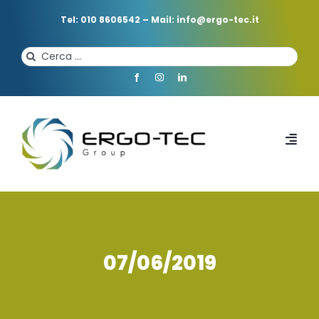
Salta
al
Tel: 010 8606542
–
Mail: info@ergo-tec.it
contenuto
Cerca
per:
Toggl
Navi
HOME
CHI SIAMO
07/06/2019
PROFESSIONISTI