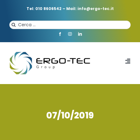
Salta
al
Tel: 010 8606542
–
Mail: info@ergo-tec.it
contenuto
Cerca
per:
Toggl
Navi
HOME
CHI SIAMO
07/10/2019
PROFESSIONISTI