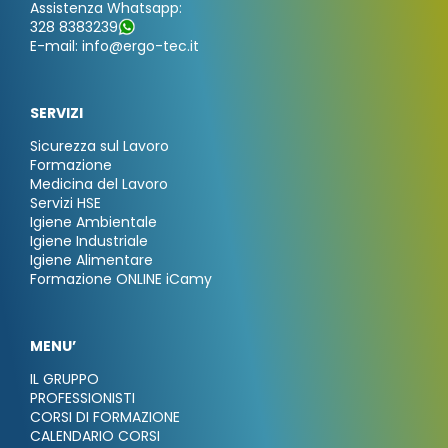
Assistenza Whatsapp:
328 8383239
E-mail: info@ergo-tec.it
SERVIZI
Sicurezza sul Lavoro
Formazione
Medicina del Lavoro
Servizi HSE
Igiene Ambientale
Igiene Industriale
Igiene Alimentare
Formazione ONLINE iCamy
MENU’
IL GRUPPO
PROFESSIONISTI
CORSI DI FORMAZIONE
CALENDARIO CORSI