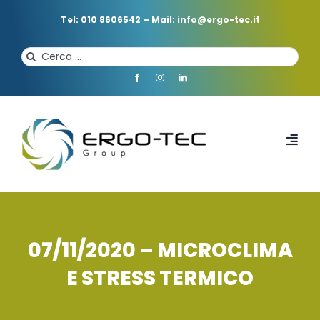
Salta
al
Tel: 010 8606542
–
Mail: info@ergo-tec.it
contenuto
Cerca
per:
Toggl
Navi
HOME
CHI SIAMO
07/11/2020 – MICROCLIMA
E STRESS TERMICO
PROFESSIONISTI