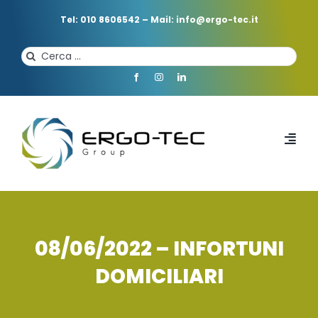
Salta
al
Tel: 010 8606542
–
Mail: info@ergo-tec.it
contenuto
Cerca
per:
Toggl
Navi
HOME
CHI SIAMO
08/06/2022 – INFORTUNI
DOMICILIARI
PROFESSIONISTI