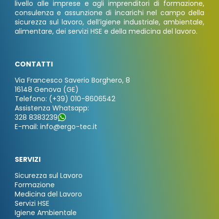
livello alle imprese e agli imprenditori di formazione,
consulenza e assunzione di incarichi nel campo della
sicurezza sul lavoro, dell’igiene industriale, ambientale,
alimentare, dei servizi HSE e della medicina del lavoro.
CONTATTI
Via Francesco Saverio Borghero, 8
16148 Genova (GE)
Telefono: (+39) 010-8606542
Assistenza Whatsapp:
328 8383239
E-mail: info@ergo-tec.it
SERVIZI
Sicurezza sul Lavoro
Formazione
Medicina del Lavoro
Servizi HSE
Igiene Ambientale