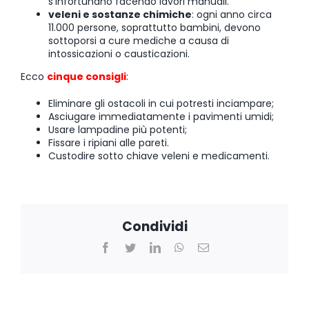
s’infortunano facendo lavori manuali.
veleni e sostanze chimiche
: ogni anno circa
11.000 persone, soprattutto bambini, devono
sottoporsi a cure mediche a causa di
intossicazioni o causticazioni.
Ecco
cinque consigli
:
Eliminare gli ostacoli in cui potresti inciampare;
Asciugare immediatamente i pavimenti umidi;
Usare lampadine più potenti;
Fissare i ripiani alle pareti.
Custodire sotto chiave veleni e medicamenti.
Condividi
Facebook
Twitter
LinkedIn
WhatsApp
Email