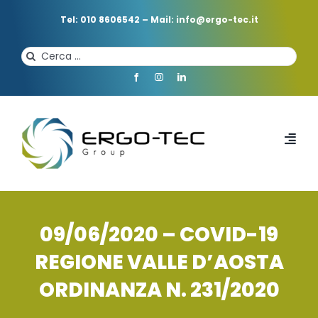
Salta
al
Tel: 010 8606542
–
Mail: info@ergo-tec.it
contenuto
Cerca
per:
Toggl
Navi
HOME
09/06/2020 – COVID-19
CHI SIAMO
REGIONE VALLE D’AOSTA
ORDINANZA N. 231/2020
PROFESSIONISTI