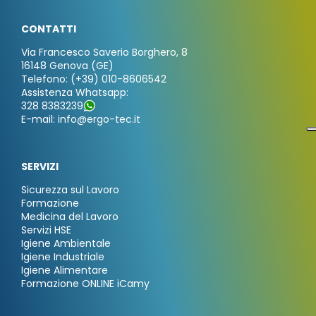
CONTATTI
Via Francesco Saverio Borghero, 8
16148 Genova (GE)
Telefono: (+39) 010-8606542
Assistenza Whatsapp:
328 8383239
E-mail: info@ergo-tec.it
SERVIZI
Sicurezza sul Lavoro
Formazione
Medicina del Lavoro
Servizi HSE
Igiene Ambientale
Igiene Industriale
Igiene Alimentare
Formazione ONLINE iCamy