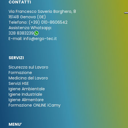
CONTATTI
Via Francesco Saverio Borghero, 8
16148 Genova (GE)
Telefono: (+39) 010-8606542
Assistenza Whatsapp:
328 8383239
E-mail: info@ergo-tec.it
SERVIZI
Sicurezza sul Lavoro
Formazione
Medicina del Lavoro
Servizi HSE
Igiene Ambientale
Igiene Industriale
Igiene Alimentare
Formazione ONLINE iCamy
MENU’