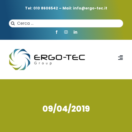
Salta
al
Tel: 010 8606542
–
Mail: info@ergo-tec.it
contenuto
Cerca
per:
Toggl
Navi
HOME
CHI SIAMO
09/04/2019
PROFESSIONISTI