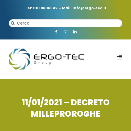
Salta
al
Tel: 010 8606542
–
Mail: info@ergo-tec.it
contenuto
Cerca
per:
Toggl
Navi
HOME
CHI SIAMO
11/01/2021 – DECRETO
MILLEPROROGHE
PROFESSIONISTI