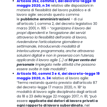
Articolo 263, comma 1, del decreto-legge 19
maggio 2020, n 34
relativo alle disposizioni in
materia di flessibilità del lavoro pubblico e di
lavoro agile: secondo questo comma
le
pubbliche amministrazioni
– di cui
all’articolo 1, comma 2, del decreto legislativo 30
marzo 2001, n. 165 – “
organizzano il lavoro dei
propri dipendenti e l’erogazione dei servizi
attraverso la flessibilità dell’orario di lavoro,
rivedendone l’articolazione giornaliera e
settimanale, introducendo modalità di
interlocuzione programmata, anche attraverso
soluzioni digitali e non in presenza con l’utenza,
applicando il lavoro agile (…) al
50 per cento del
personale
impiegato nelle attività che possono
essere svolte in tale modalità
”;
Articolo 90, commi 3 e 4, del decreto-legge 19
maggio 2020, n. 34
relativo al
lavoro agile
:
“fermo restando quanto previsto dall’articolo 87
del decreto-legge 17 marzo 2020, n. 18” la
modalità di lavoro agile disciplinata dagli articoli
da 18 a 23 della legge 22 maggio 2017, n. 81, “può
essere
applicata dai datori di lavoro privati a
ogni rapporto di lavoro subordinato
, nel