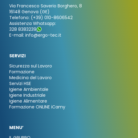
Via Francesco Saverio Borghero, 8
16148 Genova (GE)
Telefono: (+39) 010-8606542
Assistenza Whatsapp:
328 8383239
E-mail: info@ergo-tec.it
SERVIZI
Sicurezza sul Lavoro
Formazione
Medicina del Lavoro
Servizi HSE
Igiene Ambientale
Igiene Industriale
Igiene Alimentare
Formazione ONLINE iCamy
MENU’
IL GRUPPO