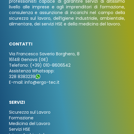
professionisti capace di garantire servizi di altissimo
livello alle imprese e agli imprenditori di formazione,
consulenza e assunzione di incarichi nel campo della
sicurezza sul lavoro, dell’igiene industriale, ambientale,
alimentare, dei servizi HSE e della medicina del lavoro.
CONTATTI
Via Francesco Saverio Borghero, 8
16148 Genova (GE)
Telefono: (+39) 010-8606542
Assistenza Whatsapp:
328 8383239
E-mail: info@ergo-tec.it
SERVIZI
Sicurezza sul Lavoro
Formazione
Medicina del Lavoro
Servizi HSE