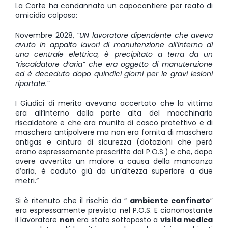
La Corte ha condannato un capocantiere per reato di
omicidio colposo:
Novembre 2028,
“UN lavoratore dipendente che aveva
avuto in appalto lavori di manutenzione all’interno di
una centrale elettrica, è precipitato a terra da un
“riscaldatore d’aria” che era oggetto di manutenzione
ed è deceduto dopo quindici giorni per le gravi lesioni
riportate.”
I Giudici di merito avevano accertato che la vittima
era all’interno della parte alta del macchinario
riscaldatore e che era munita di casco protettivo e di
maschera antipolvere ma non era fornita di maschera
antigas e cintura di sicurezza (dotazioni che però
erano espressamente prescritte dal P.O.S.) e che, dopo
avere avvertito un malore a causa della mancanza
d’aria, è caduto giù da un’altezza superiore a due
metri.”
Si è ritenuto che il rischio da “
ambiente confinato
”
era espressamente previsto nel P.O.S. E ciononostante
il lavoratore
non
era stato sottoposto a
visita medica