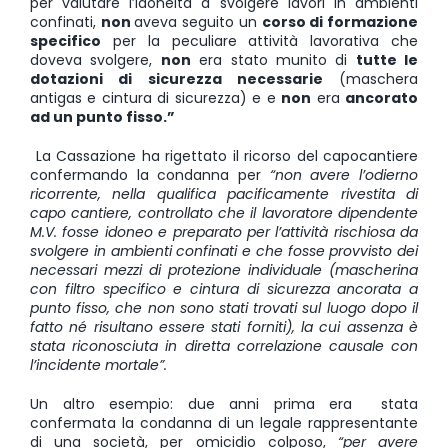
per valutare l’idoneità a svolgere lavori in ambienti
confinati,
non
aveva seguito un
corso di formazione
specifico
per la peculiare attività lavorativa che
doveva svolgere,
non
era stato munito di
tutte le
dotazioni di sicurezza necessarie
(maschera
antigas e cintura di sicurezza) e e
non
era
ancorato
ad un punto fisso.”
La Cassazione ha rigettato il ricorso del capocantiere
confermando la condanna per
“non avere l’odierno
ricorrente, nella qualifica pacificamente rivestita di
capo cantiere, controllato che il lavoratore dipendente
M.V. fosse idoneo e preparato per l’attività rischiosa da
svolgere in ambienti confinati e che fosse provvisto dei
necessari mezzi di protezione individuale (mascherina
con filtro specifico e cintura di sicurezza ancorata a
punto fisso, che non sono stati trovati sul luogo dopo il
fatto né risultano essere stati forniti), la cui assenza è
stata riconosciuta in diretta correlazione causale con
l’incidente mortale”.
Un altro esempio: due anni prima era stata
confermata la condanna di un legale rappresentante
di una società, per omicidio colposo,
“per avere