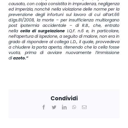
causato, con colpa consistita in imprudenza, negligenza
ed imperizia, nonché nella violazione delle norme per la
prevenzione degli infortuni sul lavoro di cui all’art.66
d.lgs.81/2008, la morte – per insufficienza multiorgano
post ipotermia accidentale – di R.B., che, entrato
nella
cella di surgelazione
I.Q.F. n.6 e, in particolare,
nell’apertura di ispezione, a seguito di malore, non era in
grado di rispondere al collega L.D., il quale, provvedeva
a chiudere la porta aperta, ritenendo che la cella fosse
vuota, prima di avviare nuovamente l’immissione
di
azoto.”
Condividi
Facebook
Twitter
LinkedIn
WhatsApp
Email