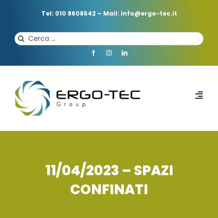
Salta
al
Tel: 010 8606542
–
Mail: info@ergo-tec.it
contenuto
Cerca
per:
Toggl
Navi
HOME
CHI SIAMO
11/04/2023 – SPAZI
CONFINATI
PROFESSIONISTI