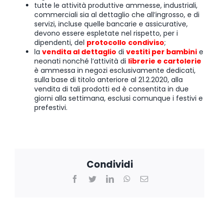
tutte le attività produttive ammesse, industriali,
commerciali sia al dettaglio che all’ingrosso, e di
servizi, incluse quelle bancarie e assicurative,
devono essere espletate nel rispetto, per i
dipendenti, del
protocollo
condiviso
;
la
vendita al dettaglio
di
vestiti per bambini
e
neonati nonché l’attività di
librerie e cartolerie
è ammessa in negozi esclusivamente dedicati,
sulla base di titolo anteriore al 21.2.2020, alla
vendita di tali prodotti ed è consentita in due
giorni alla settimana, esclusi comunque i festivi e
prefestivi.
Condividi
Facebook
Twitter
LinkedIn
WhatsApp
Email