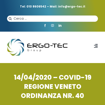
Salta
al
Tel: 010 8606542
–
Mail: info@ergo-tec.it
contenuto
Cerca
per:
Toggl
Navi
HOME
14/04/2020 – COVID-19
CHI SIAMO
REGIONE VENETO
ORDINANZA NR. 40
PROFESSIONISTI