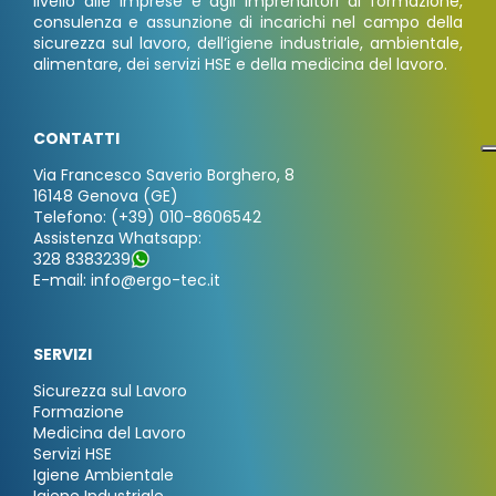
livello alle imprese e agli imprenditori di formazione,
consulenza e assunzione di incarichi nel campo della
sicurezza sul lavoro, dell’igiene industriale, ambientale,
alimentare, dei servizi HSE e della medicina del lavoro.
CONTATTI
Via Francesco Saverio Borghero, 8
16148 Genova (GE)
Telefono: (+39) 010-8606542
Assistenza Whatsapp:
328 8383239
E-mail: info@ergo-tec.it
SERVIZI
Sicurezza sul Lavoro
Formazione
Medicina del Lavoro
Servizi HSE
Igiene Ambientale
Igiene Industriale