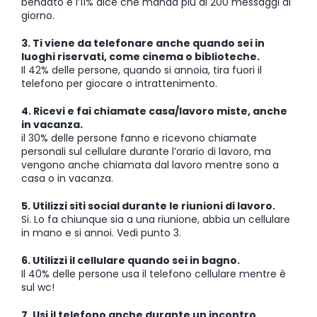
bendato e l’11% dice che manda più di 200 messaggi al
giorno.
3. Ti viene da telefonare anche quando sei in
luoghi riservati, come cinema o biblioteche.
Il 42% delle persone, quando si annoia, tira fuori il
telefono per giocare o intrattenimento.
4. Ricevi e fai chiamate casa/lavoro miste, anche
in vacanza.
il 30% delle persone fanno e ricevono chiamate
personali sul cellulare durante l’orario di lavoro, ma
vengono anche chiamata dal lavoro mentre sono a
casa o in vacanza.
5. Utilizzi siti social durante le riunioni di lavoro.
Si. Lo fa chiunque sia a una riunione, abbia un cellulare
in mano e si annoi. Vedi punto 3.
6. Utilizzi il cellulare quando sei in bagno.
Il 40% delle persone usa il telefono cellulare mentre è
sul wc!
7. Usi il telefono anche durante un incontro