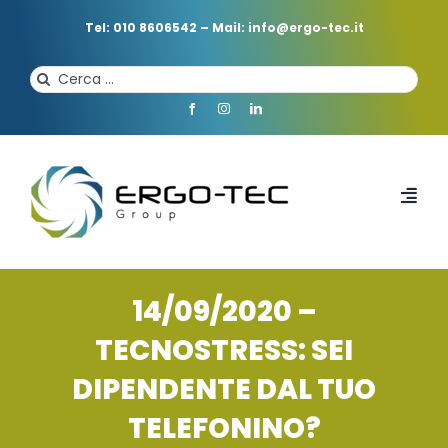
Salta
al
Tel: 010 8606542
–
Mail: info@ergo-tec.it
contenuto
Cerca
per:
Toggl
Navi
HOME
14/09/2020 –
CHI SIAMO
TECNOSTRESS: SEI
DIPENDENTE DAL TUO
PROFESSIONISTI
TELEFONINO?