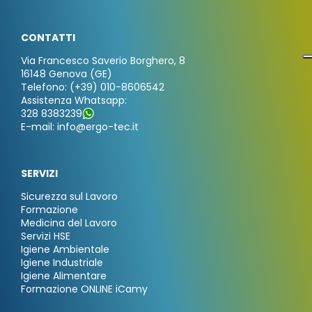
CONTATTI
Via Francesco Saverio Borghero, 8
16148 Genova (GE)
Telefono: (+39) 010-8606542
Assistenza Whatsapp:
328 8383239
E-mail: info@ergo-tec.it
SERVIZI
Sicurezza sul Lavoro
Formazione
Medicina del Lavoro
Servizi HSE
Igiene Ambientale
Igiene Industriale
Igiene Alimentare
Formazione ONLINE iCamy