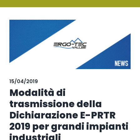
SERVIZI
Ingrandisci
FORMAZIONE
immagine
NEWS
EVENTI
NOVITÀ
15/04/2019
CONTATTI
Modalità di
trasmissione della
Dichiarazione E-PRTR
2019 per grandi impianti
industriali