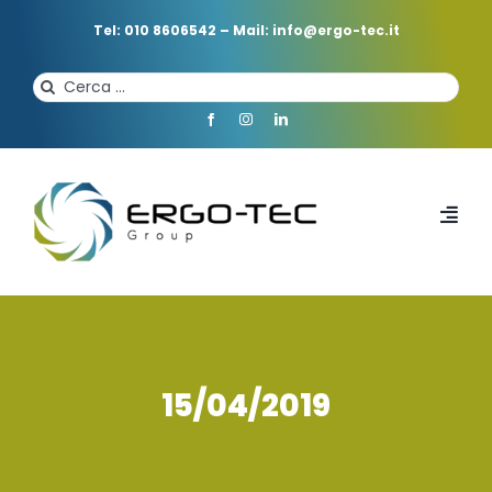
Salta
al
Tel: 010 8606542
–
Mail: info@ergo-tec.it
contenuto
Cerca
per:
Toggl
Navi
HOME
CHI SIAMO
15/04/2019
PROFESSIONISTI