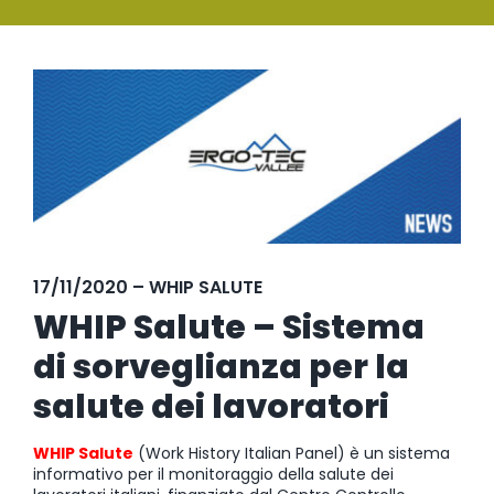
SERVIZI
Ingrandisci
FORMAZIONE
immagine
NEWS
EVENTI
NOVITÀ
17/11/2020 – WHIP SALUTE
CONTATTI
WHIP Salute – Sistema
di sorveglianza per la
salute dei lavoratori
WHIP Salute
(Work History Italian Panel) è un sistema
informativo per il monitoraggio della salute dei