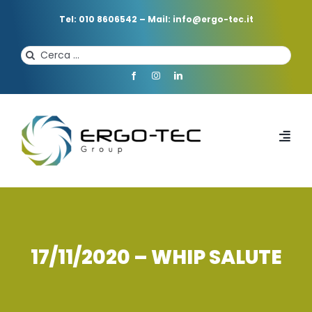
Salta
al
Tel: 010 8606542
–
Mail: info@ergo-tec.it
contenuto
Cerca
per:
Toggl
Navi
HOME
CHI SIAMO
17/11/2020 – WHIP SALUTE
PROFESSIONISTI