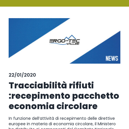
SERVIZI
Ingrandisci
FORMAZIONE
immagine
NEWS
EVENTI
NOVITÀ
22/01/2020
CONTATTI
Tracciabilità rifiuti
:recepimento pacchetto
economia circolare
In funzione dell’attività di recepimento delle direttive
europee in materia di economia circolare, il Ministero