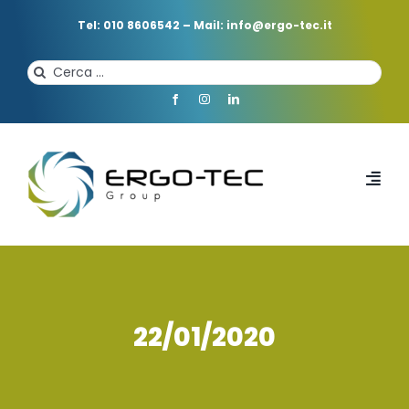
Salta
al
Tel: 010 8606542
–
Mail: info@ergo-tec.it
contenuto
Cerca
per:
Toggl
Navi
HOME
CHI SIAMO
22/01/2020
PROFESSIONISTI