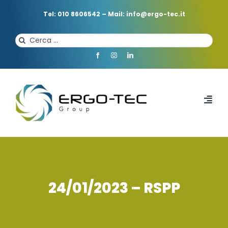
Salta
al
Tel: 010 8606542
–
Mail: info@ergo-tec.it
contenuto
Cerca
per:
Toggl
Navi
HOME
CHI SIAMO
24/01/2023 – RSPP
PROFESSIONISTI