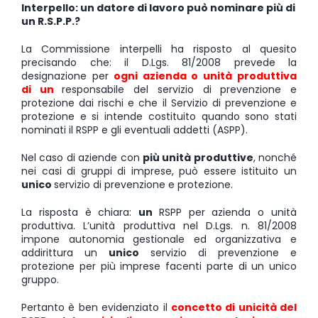
Interpello: un datore di lavoro può nominare più di
un R.S.P.P.?
La Commissione interpelli ha risposto al quesito
precisando che: il D.Lgs. 81/2008 prevede la
designazione per
o
g
ni azienda o unità produttiva
di un
responsabile del servizio di prevenzione e
protezione dai rischi e che il Servizio di prevenzione e
protezione e si intende costituito quando sono stati
nominati il RSPP e gli eventuali addetti (ASPP).
Nel caso di aziende con
più unità produttive
, nonché
nei casi di gruppi di imprese, può essere istituito un
unico
servizio di prevenzione e protezione.
La risposta è chiara:
un
RSPP per azienda o unità
produttiva. L’unità produttiva nel D.Lgs. n. 81/2008
impone autonomia gestionale ed organizzativa e
addirittura un
unico
servizio di prevenzione e
protezione per più imprese facenti parte di un unico
gruppo.
Pertanto è ben evidenziato il
concetto di unicità del