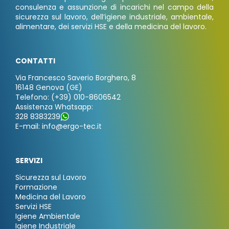
consulenza e assunzione di incarichi nel campo della
sicurezza sul lavoro, dell’igiene industriale, ambientale,
alimentare, dei servizi HSE e della medicina del lavoro.
CONTATTI
Via Francesco Saverio Borghero, 8
16148 Genova (GE)
Telefono: (+39) 010-8606542
Assistenza Whatsapp:
328 8383239
E-mail: info@ergo-tec.it
SERVIZI
Sicurezza sul Lavoro
Formazione
Medicina del Lavoro
Servizi HSE
Igiene Ambientale
Igiene Industriale