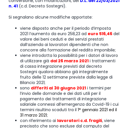
conversione, con modificazioni, del
D.L. del 22/03/2021
n. 41
(c.d. Decreto Sostegni).
Si segnalano alcune modifiche apportate:
viene disposto anche per il periodo d’imposta
2021 l’aumento da euro 258,23 ad
euro 516,46
del
valore dei beni ceduti e dei servizi prestati
dall’azienda ai lavoratori dipendenti che non
concorre alla formazione del reddito imponibile;
viene introdotta la possibilità per i datori di lavoro
di utilizzare già
dal 26 marzo 2021
i trattamenti
di cassa integrazione previsti dal decreto
Sostegni qualora abbiano già integralmente
fruito delle 12 settimane previste dalla legge di
Bilancio 2021;
sono
differiti al
30 giugno 2021
i termini per
l’invio delle domande e dei dati utili per il
pagamento dei trattamenti di integrazione
salariale connessi all’emergenza da Covid-19 i cui
termini risultino scaduti tra il
1° gennaio 2021 ed il
31 marzo 2021
;
con riferimento ai
lavoratori c.d. fragili
, viene
precisato che sono escluse dal computo del