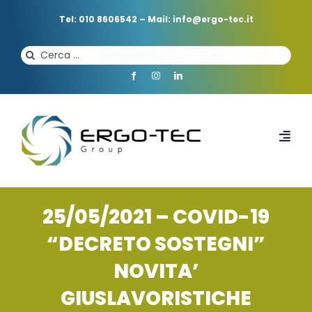
Salta
al
Tel: 010 8606542
–
Mail: info@ergo-tec.it
contenuto
Cerca
per:
Toggl
Navi
HOME
25/05/2021 – COVID-19
CHI SIAMO
“DECRETO SOSTEGNI”
NOVITA’
PROFESSIONISTI
GIUSLAVORISTICHE