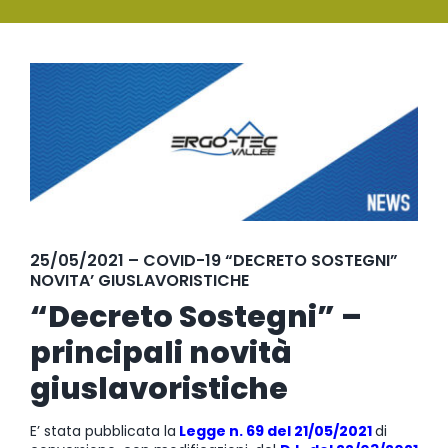
SERVIZI
Ingrandisci
FORMAZIONE
immagine
NEWS
EVENTI
NOVITÀ
25/05/2021 – COVID-19 “DECRETO SOSTEGNI”
NOVITA’ GIUSLAVORISTICHE
CONTATTI
“Decreto Sostegni” –
principali novità
giuslavoristiche
E’ stata pubblicata la
Legge n. 69 del 21/05/2021
di