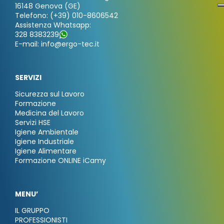
16148 Genova (GE)
Telefono: (+39) 010-8606542
Assistenza Whatsapp:
328 8383239
E-mail: info@ergo-tec.it
SERVIZI
Sicurezza sul Lavoro
Formazione
Medicina del Lavoro
Servizi HSE
Igiene Ambientale
Igiene Industriale
Igiene Alimentare
Formazione ONLINE iCamy
MENU’
IL GRUPPO
PROFESSIONISTI