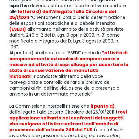
ispettivi
devono confrontarsi con le attività riportate
alle
lettera d) dell’Allegato 1 alla Circolare del
25/1/2011
“Orientamenti pratici per la determinazione
delle esposizioni sporadiche e di debole intensità
(ESEDI)
all’amianto nell’ambito delle attività previste
dall’art. 249 c. 2 del D. Lgs. 9 aprile 2008, n. 81 come
modificato e integrato dal D. Lgs. 3 agosto 2009, n.
106″.
Al punto d) si citano fra le “ESEDI” anche le
“attività di
campionamento ed analisi di campioni aerei o
massivi ed attività di sopralluogo per accertare lo
stato di conservazione dei manufatti
installati”
ricondotte all’interno della voce
“Sorveglianza e controllo dell’aria e prelievo dei
campioni ai fini dell’individuazione della presenza di
amianto in un determinato materiale”.
La Commissione Interpelli ritiene che
il punto d)
,
dell’allegato 1 alla Lettera Circolare del 25/01/2011
t
rovi
applicazione soltanto nei confronti dei soggetti
che svolgono attività rientranti nell’ambito di
previsione dell’articolo 246 del TUS
(cioè
“attività
lavorative che possono comportare, per i lavoratori,