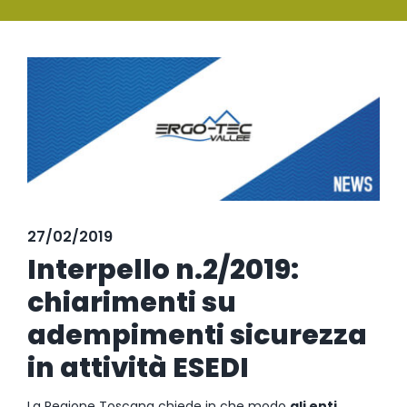
SERVIZI
Ingrandisci
FORMAZIONE
immagine
NEWS
EVENTI
NOVITÀ
27/02/2019
CONTATTI
Interpello n.2/2019:
chiarimenti su
adempimenti sicurezza
in attività ESEDI
La Regione Toscana chiede in che modo
gli enti