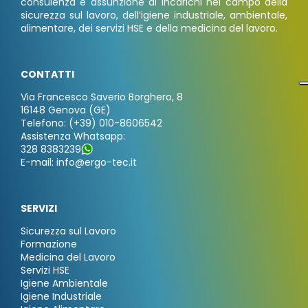
consulenza e assunzione di incarichi nel campo della
sicurezza sul lavoro, dell’igiene industriale, ambientale,
alimentare, dei servizi HSE e della medicina del lavoro.
CONTATTI
Via Francesco Saverio Borghero, 8
16148 Genova (GE)
Telefono: (+39) 010-8606542
Assistenza Whatsapp:
328 8383239
E-mail: info@ergo-tec.it
SERVIZI
Sicurezza sul Lavoro
Formazione
Medicina del Lavoro
Servizi HSE
Igiene Ambientale
Igiene Industriale