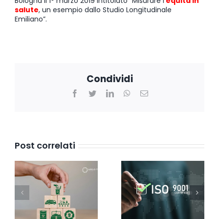
Bologna il 1° marzo 2019 intitolato “Misurare l’
equità in
salute
, un esempio dallo Studio Longitudinale
Emiliano”.
Condividi
Facebook
Twitter
LinkedIn
WhatsApp
Email
Post correlati