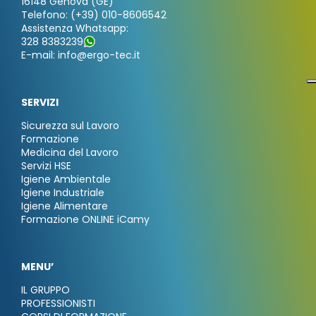
16148 Genova (GE)
Telefono: (+39) 010-8606542
Assistenza Whatsapp:
328 8383239
E-mail: info@ergo-tec.it
SERVIZI
Sicurezza sul Lavoro
Formazione
Medicina del Lavoro
Servizi HSE
Igiene Ambientale
Igiene Industriale
Igiene Alimentare
Formazione ONLINE iCamy
MENU’
IL GRUPPO
PROFESSIONISTI