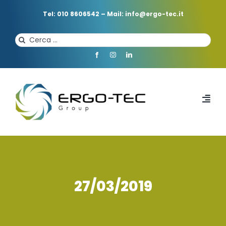
Salta
al
Tel: 010 8606542
–
Mail: info@ergo-tec.it
contenuto
Cerca
per:
Toggl
Navi
HOME
CHI SIAMO
27/03/2019
PROFESSIONISTI