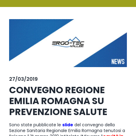
SERVIZI
Ingrandisci
FORMAZIONE
immagine
NEWS
EVENTI
NOVITÀ
27/03/2019
CONTATTI
CONVEGNO REGIONE
EMILIA ROMAGNA SU
PREVENZIONE SALUTE
Sono state pubblicate le
slide
del convegno della
Sezione Sanitaria Regionale Emilia Romagna tenutosi a