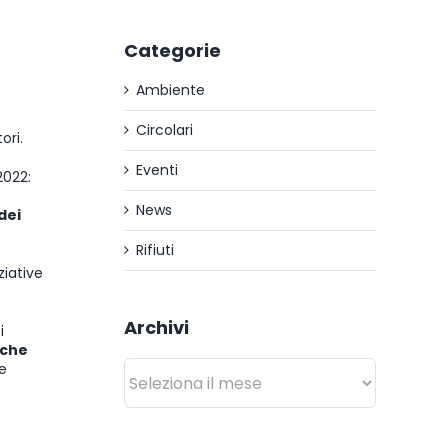
Categorie
Ambiente
Circolari
ori.
Eventi
2022:
News
dei
Rifiuti
ziative
Archivi
i
che
Archivi
le