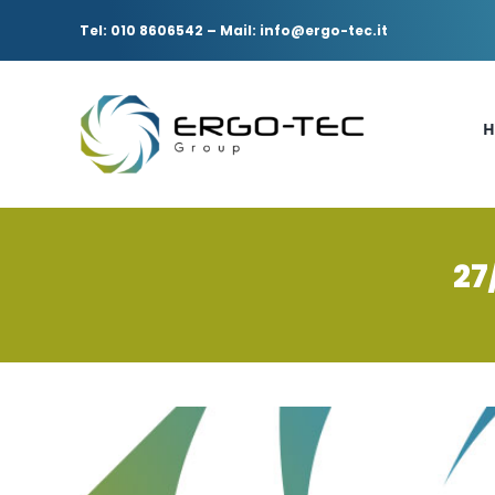
Salta
al
Tel: 010 8606542
–
Mail: info@ergo-tec.it
contenuto
H
27
Ingrandisci
immagine