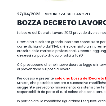
27/04/2023 – SICUREZZA SUL LAVORO
BOZZA DECRETO LAVORO
La bozza del Decreto Lavoro 2023 prevede diverse nov
Il tema ha suscitato grande interesse soprattutto per 
come dichiarato dall’INAIL si è evidenziato un increm
crescita delle malattie professionali. Occorre aggiu
decessi
sul posto di lavoro, saliti a 1.090.
Ciò presuppone che nel nuovo decreto legge si interverr
di prevenzione sui posti di lavoro.
Per adesso è presente
solo una bozza
del Decreto 
Ministri, che potrebbe portare a successive modifiche 
suggerite
prevedono l’inserimento di sistemi che ten
responsabilità da parte di tutti coloro che sono tenuti 
In particolare, le modifiche riguardano i seguenti arti