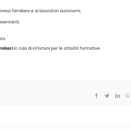
mpresa familiare e ai lavoratori autonomi;
esentanti;
to.
iliari
in casi di infortuni per le attività formative.
Facebook
Twitter
Linke