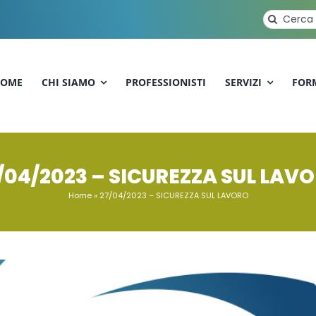
Cerca
per:
OME
CHI SIAMO
PROFESSIONISTI
SERVIZI
FOR
/04/2023 – SICUREZZA SUL LAV
Home
»
27/04/2023 – SICUREZZA SUL LAVORO