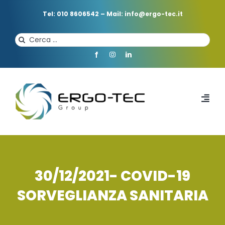
Salta
al
Tel: 010 8606542
–
Mail: info@ergo-tec.it
contenuto
Cerca
per:
Toggl
Navi
HOME
CHI SIAMO
30/12/2021- COVID-19
SORVEGLIANZA SANITARIA
PROFESSIONISTI