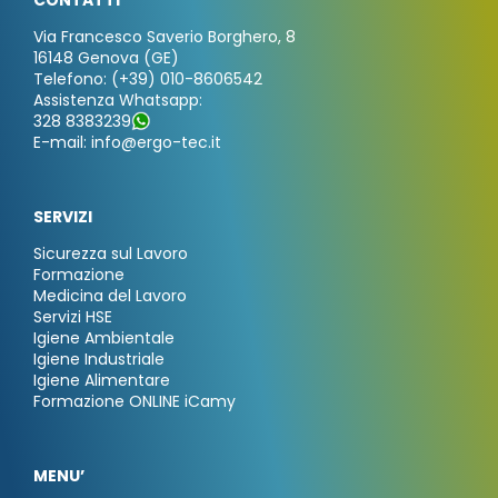
CONTATTI
Via Francesco Saverio Borghero, 8
16148 Genova (GE)
Telefono: (+39) 010-8606542
Assistenza Whatsapp:
328 8383239
E-mail: info@ergo-tec.it
SERVIZI
Sicurezza sul Lavoro
Formazione
Medicina del Lavoro
Servizi HSE
Igiene Ambientale
Igiene Industriale
Igiene Alimentare
Formazione ONLINE iCamy
MENU’