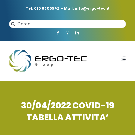
Salta
al
Tel: 010 8606542
–
Mail: info@ergo-tec.it
contenuto
Cerca
per:
Toggl
Navi
HOME
CHI SIAMO
30/04/2022 COVID-19
TABELLA ATTIVITA’
PROFESSIONISTI