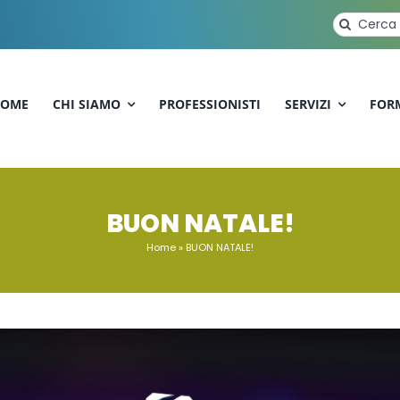
Cerca
per:
OME
CHI SIAMO
PROFESSIONISTI
SERVIZI
FOR
BUON NATALE!
Home
»
BUON NATALE!