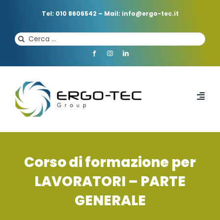
Salta
al
Tel: 010 8606542
–
Mail: info@ergo-tec.it
contenuto
Cerca
per:
Toggl
Navi
HOME
Corso di formazione per
CHI SIAMO
LAVORATORI – PARTE
GENERALE
PROFESSIONISTI