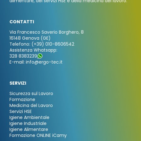
alimentare, dei servizi HSE e della medicina del lavoro.
CONTATTI
Via Francesco Saverio Borghero, 8
16148 Genova (GE)
Telefono: (+39) 010-8606542
Assistenza Whatsapp:
328 8383239
E-mail: info@ergo-tec.it
SERVIZI
Sicurezza sul Lavoro
Formazione
Medicina del Lavoro
Servizi HSE
Igiene Ambientale
Igiene Industriale
Igiene Alimentare
Formazione ONLINE iCamy