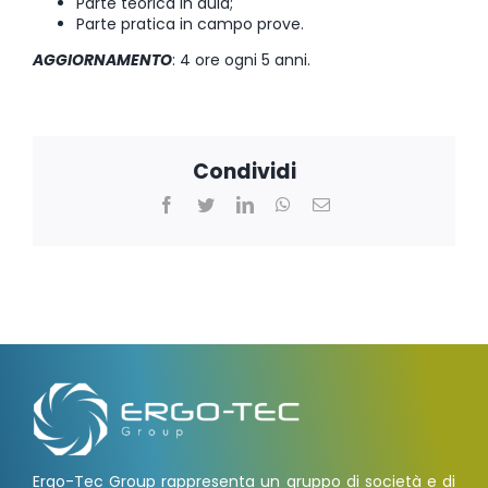
Parte teorica in aula;
Parte pratica in campo prove.
AGGIORNAMENTO
: 4 ore ogni 5 anni.
Condividi
Facebook
Twitter
LinkedIn
WhatsApp
Email
Ergo-Tec Group rappresenta un gruppo di società e di