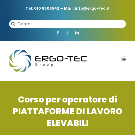
Salta
al
Tel: 010 8606542
–
Mail: info@ergo-tec.it
contenuto
Cerca
per:
Toggl
Navi
HOME
Corso per operatore di
CHI SIAMO
PIATTAFORME DI LAVORO
ELEVABILI
PROFESSIONISTI