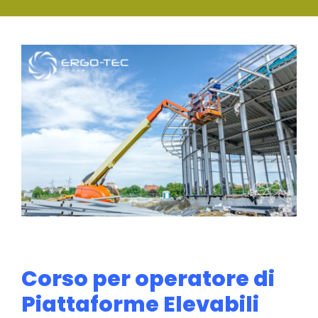
SERVIZI
View
FORMAZIONE
Larger
Image
NEWS
EVENTI
NOVITÀ
CONTATTI
Corso per operatore di
Piattaforme Elevabili