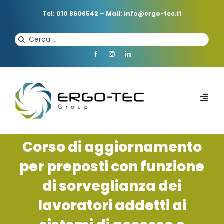
Salta
al
Tel: 010 8606542
–
Mail: info@ergo-tec.it
contenuto
Cerca
per:
Toggl
Navi
HOME
Corso di aggiornamento
per preposti con funzione
CHI SIAMO
di sorveglianza dei
lavoratori addetti ai
PROFESSIONISTI