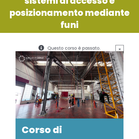
sistemi di accesso e
SERVIZI
posizionamento mediante
funi
FORMAZIONE
NEWS
Questo corso è passato.
×
EVENTI
NOVITÀ
CONTATTI
Corso di