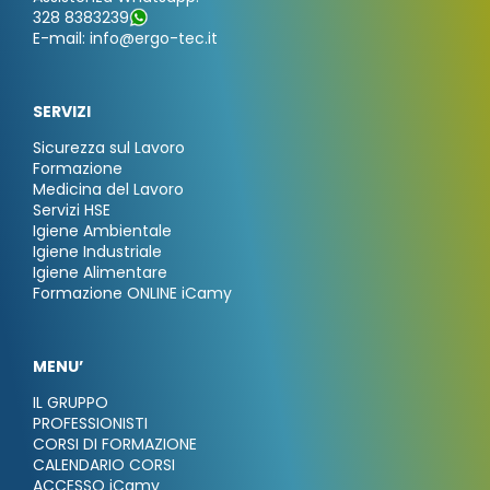
328 8383239
E-mail: info@ergo-tec.it
SERVIZI
Sicurezza sul Lavoro
Formazione
Medicina del Lavoro
Servizi HSE
Igiene Ambientale
Igiene Industriale
Igiene Alimentare
Formazione ONLINE iCamy
MENU’
IL GRUPPO
PROFESSIONISTI
CORSI DI FORMAZIONE
CALENDARIO CORSI
ACCESSO iCamy