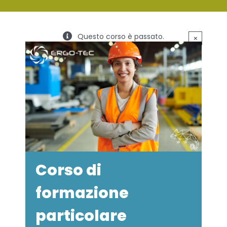
SERVIZI
Questo corso è passato.
×
FORMAZIONE
NEWS
EVENTI
NOVITÀ
CONTATTI
Corso di
formazione
particolare