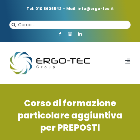
Salta
al
Tel: 010 8606542
–
Mail: info@ergo-tec.it
contenuto
Cerca
per:
Toggl
Navi
HOME
Corso di formazione
CHI SIAMO
particolare aggiuntiva
per PREPOSTI
PROFESSIONISTI