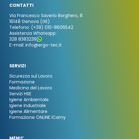
CONTATTI
Via Francesco Saverio Borghero, 8
16148 Genova (GE)
Telefono: (+39) 010-8606542
Assistenza Whatsapp:
328 8383239
E-mail: info@ergo-tec.it
SERVIZI
Sicurezza sul Lavoro
Formazione
Medicina del Lavoro
Servizi HSE
Igiene Ambientale
Igiene Industriale
Igiene Alimentare
Formazione ONLINE iCamy
MENU’