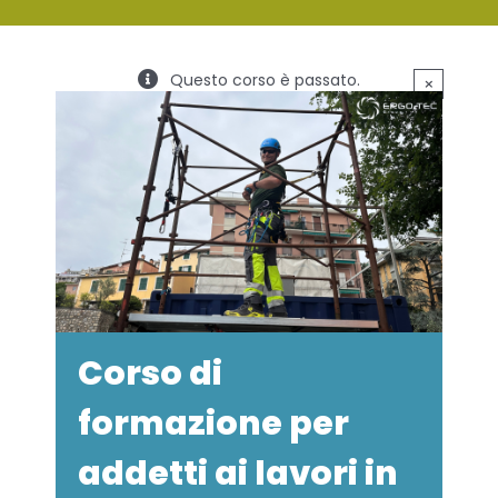
SERVIZI
Questo corso è passato.
×
FORMAZIONE
NEWS
EVENTI
NOVITÀ
CONTATTI
Corso di
formazione per
addetti ai lavori in