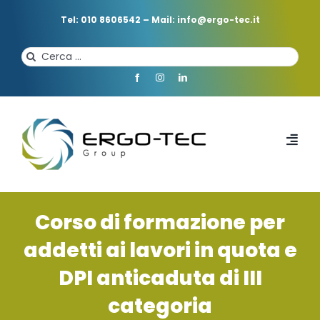
Salta
al
Tel: 010 8606542
–
Mail: info@ergo-tec.it
contenuto
Cerca
per:
Toggl
Navi
HOME
Corso di formazione per
CHI SIAMO
addetti ai lavori in quota e
DPI anticaduta di III
PROFESSIONISTI
categoria