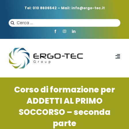
Salta
al
Tel: 010 8606542
–
Mail: info@ergo-tec.it
contenuto
Cerca
per:
Toggl
Navi
HOME
Corso di formazione per
CHI SIAMO
ADDETTI AL PRIMO
SOCCORSO – seconda
PROFESSIONISTI
parte