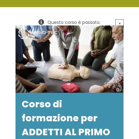
SERVIZI
Questo corso è passato.
×
FORMAZIONE
NEWS
EVENTI
NOVITÀ
CONTATTI
Corso di
formazione per
ADDETTI AL PRIMO