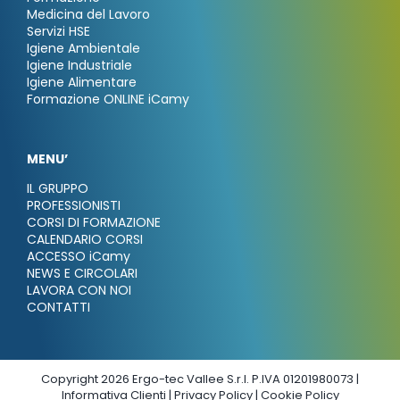
Medicina del Lavoro
Servizi HSE
Igiene Ambientale
Igiene Industriale
Igiene Alimentare
Formazione ONLINE iCamy
MENU’
IL GRUPPO
PROFESSIONISTI
CORSI DI FORMAZIONE
CALENDARIO CORSI
ACCESSO iCamy
NEWS E CIRCOLARI
LAVORA CON NOI
CONTATTI
Copyright 2026 Ergo-tec Vallee S.r.l. P.IVA 01201980073 |
Informativa Clienti
|
Privacy Policy
|
Cookie Policy