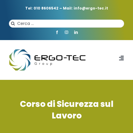
Salta
al
Tel: 010 8606542
–
Mail: info@ergo-tec.it
contenuto
Cerca
per:
Toggl
Navi
HOME
CHI SIAMO
Corso di Sicurezza sul
Lavoro
PROFESSIONISTI