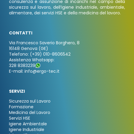
consulenza e assunzione di incarichi nel campo della
sicurezza sul lavoro, dell’igiene industriale, ambientale,
alimentare, dei servizi HSE e della medicina del lavoro.
CONTATTI
Via Francesco Saverio Borghero, 8
16148 Genova (GE)
Telefono: (+39) 010-8606542
Assistenza Whatsapp:
328 8383239
E-mail: info@ergo-tec.it
SERVIZI
Sicurezza sul Lavoro
Formazione
Medicina del Lavoro
Servizi HSE
Igiene Ambientale
Igiene Industriale