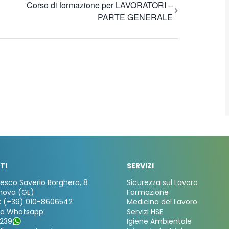
Corso di formazione per LAVORATORI –
PARTE GENERALE
TI
SERVIZI
cesco Saverio Borghero, 8
Sicurezza sul Lavoro
nova (GE)
Formazione
: (+39) 010-8606542
Medicina del Lavoro
za Whatsapp:
Servizi HSE
239
Igiene Ambientale