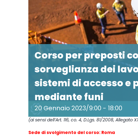
Corso per preposti co
sorveglianza dei lavo
sistemi di accesso e
mediante funi
20 Gennaio 2023/9:00
-
18:00
(ai sensi dell’Art. 116, co. 4, D.Lgs. 81/2008, Allegato X
Sede di svolgimento del corso: Roma