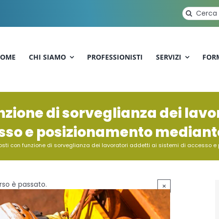
Cerca
per:
OME
CHI SIAMO
PROFESSIONISTI
SERVIZI
FOR
zione di sorveglianza dei lavor
sso e posizionamento mediante
sti con funzione di sorveglianza dei lavoratori addetti ai sistemi di accesso 
so è passato.
×