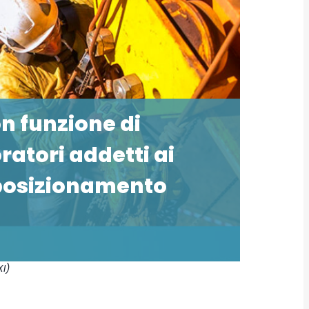
n funzione di
ratori addetti ai
 posizionamento
XI)