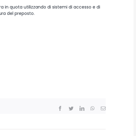
ra in quota utilizzando di sistemi di accesso e di
ura del preposto.
Facebook
Twitter
LinkedIn
WhatsApp
Email