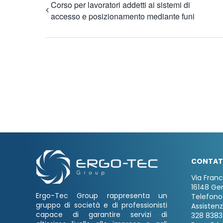
Corso per lavoratori addetti ai sistemi di
accesso e posizionamento mediante funi
CONTAT
Via Fran
16148 Ge
Ergo-Tec Group rappresenta un
Telefono
gruppo di società e di professionisti
Assisten
capace di garantire servizi di
328 8383