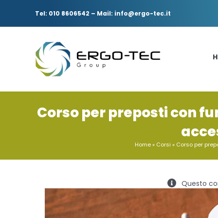
Salta
al
Tel: 010 8606542
–
Mail: info@ergo-tec.it
contenuto
H
Corso per preposti con fun
acce
Home
»
Corsi
»
Corso per prepo
Questo cor