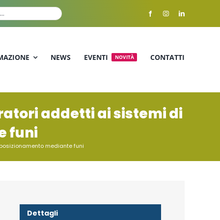
MAZIONE
NEWS
EVENTI
CONTATTI
NOVITÀ
atori addetti ai sistemi di
 funi
e posizionamento mediante funi
Dettagli