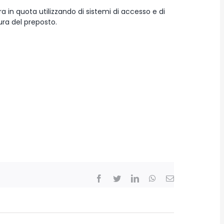
ra in quota utilizzando di sistemi di accesso e di
ura del preposto.
Facebook
Twitter
LinkedIn
WhatsApp
Email