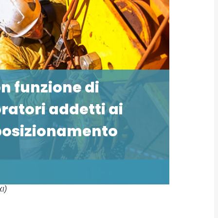
n funzione di
ratori addetti ai
 posizionamento
XI)