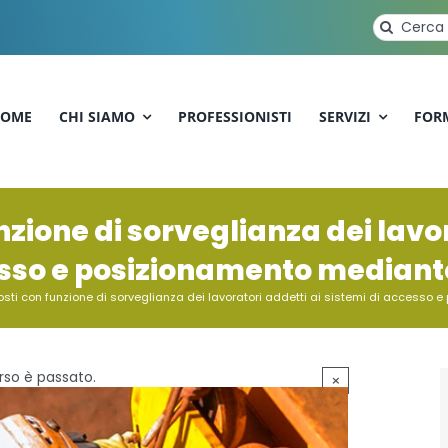
Cerca
per:
OME
CHI SIAMO
PROFESSIONISTI
SERVIZI
FOR
zione di sorveglianza dei lavor
sso e posizionamento mediante
sti con funzione di sorveglianza dei lavoratori addetti ai sistemi di accesso 
so è passato.
×