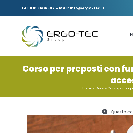
Salta
al
Tel: 010 8606542
–
Mail: info@ergo-tec.it
contenuto
H
Corso per preposti con fun
acce
Home
»
Corsi
»
Corso per prepo
Questo cor