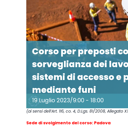
Corso per preposti co
sorveglianza dei lavo
sistemi di accesso e
mediante funi
19 Luglio 2023/9:00
-
18:00
(ai sensi dell’Art. 116, co. 4, D.Lgs. 81/2008, Allegato X
Sede di svolgimento del corso: Padova