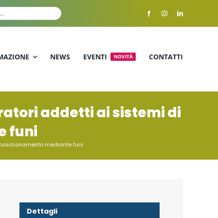
MAZIONE
NEWS
EVENTI
CONTATTI
NOVITÀ
atori addetti ai sistemi di
 funi
e posizionamento mediante funi
Dettagli