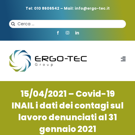
Salta
al
Tel: 010 8606542
–
Mail: info@ergo-tec.it
contenuto
Cerca
per:
Toggl
Navi
HOME
15/04/2021 – Covid-19
CHI SIAMO
INAIL i dati dei contagi sul
lavoro denunciati al 31
PROFESSIONISTI
gennaio 2021