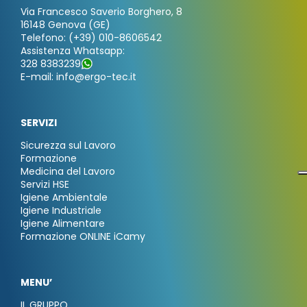
Via Francesco Saverio Borghero, 8
16148 Genova (GE)
Telefono: (+39) 010-8606542
Assistenza Whatsapp:
328 8383239
E-mail: info@ergo-tec.it
SERVIZI
Sicurezza sul Lavoro
Formazione
Medicina del Lavoro
Servizi HSE
Igiene Ambientale
Igiene Industriale
Igiene Alimentare
Formazione ONLINE iCamy
MENU’
IL GRUPPO