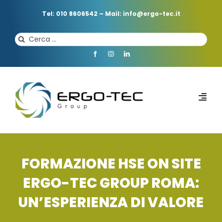
Salta
al
Tel: 010 8606542
–
Mail: info@ergo-tec.it
contenuto
Cerca
per:
Toggl
Navi
HOME
FORMAZIONE HSE ON SITE
CHI SIAMO
ERGO-TEC GROUP ROMA:
UN’ESPERIENZA DI VALORE
PROFESSIONISTI