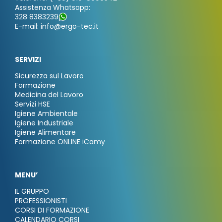
Assistenza Whatsapp:
328 8383239
E-mail: info@ergo-tec.it
SERVIZI
Sicurezza sul Lavoro
Formazione
Medicina del Lavoro
Servizi HSE
Igiene Ambientale
Igiene Industriale
Igiene Alimentare
Formazione ONLINE iCamy
MENU’
IL GRUPPO
PROFESSIONISTI
CORSI DI FORMAZIONE
CALENDARIO CORSI