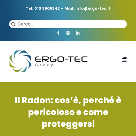
Salta
al
Tel: 010 8606542
–
Mail: info@ergo-tec.it
contenuto
Cerca
per:
Toggl
Navi
HOME
Il Radon: cos’è, perché è
CHI SIAMO
pericoloso e come
proteggersi
PROFESSIONISTI