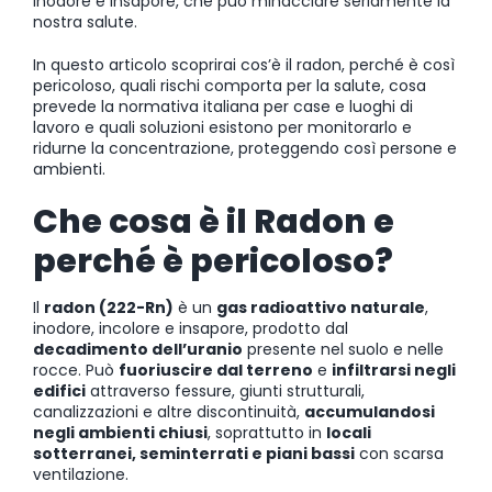
inodore e insapore, che può minacciare seriamente la
nostra salute.
In questo articolo scoprirai cos’è il radon, perché è così
pericoloso, quali rischi comporta per la salute, cosa
prevede la normativa italiana per case e luoghi di
lavoro e quali soluzioni esistono per monitorarlo e
ridurne la concentrazione, proteggendo così persone e
ambienti.
Che cosa è il Radon e
perché è pericoloso?
Il
radon (222-Rn)
è un
gas radioattivo naturale
,
inodore, incolore e insapore, prodotto dal
decadimento dell’uranio
presente nel suolo e nelle
rocce. Può
fuoriuscire dal terreno
e
infiltrarsi negli
edifici
attraverso fessure, giunti strutturali,
canalizzazioni e altre discontinuità,
accumulandosi
negli ambienti chiusi
, soprattutto in
locali
sotterranei, seminterrati e piani bassi
con scarsa
ventilazione.