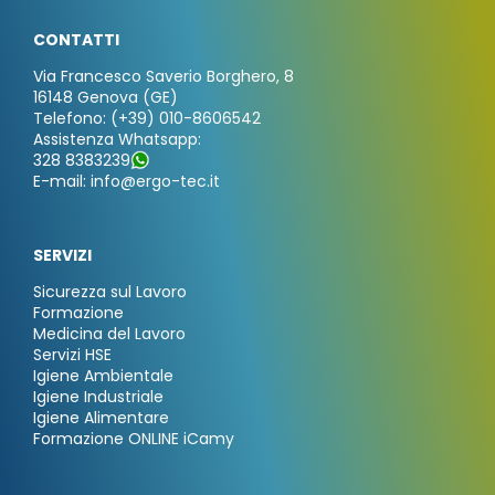
CONTATTI
Via Francesco Saverio Borghero, 8
16148 Genova (GE)
Telefono: (+39) 010-8606542
Assistenza Whatsapp:
328 8383239
E-mail: info@ergo-tec.it
SERVIZI
Sicurezza sul Lavoro
Formazione
Medicina del Lavoro
Servizi HSE
Igiene Ambientale
Igiene Industriale
Igiene Alimentare
Formazione ONLINE iCamy