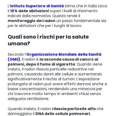
L’
Istituto Superiore di Sanità
stima che in Italia circa
il
10% delle abitazioni
superi i livelli di riferimento
indicati dalla normativa. Questo rende il
monitoraggio del radon
un passo fondamentale sia
per le abitazioni che per i luoghi di lavoro.
Quali sono i rischi per la salute
umana?
Secondo l’
Organizzazione Mondiale della Sanità
(OMS)
, il radon è
la seconda causa di cancro ai
polmoni, dopo il fumo di sigaretta
. Quando viene
inalato, il radon rilascia particelle radioattive nei
polmoni, causando danni alle cellule e aumentando
significativamente il rischio di tumori. L’esposizione
prolungata al radon può avere effetti dannosi anche a
basse concentrazioni, rendendolo una minaccia per
chi trascorre molto tempo in ambienti chiusi senza
adeguata ventilazione.
Quando inalato, il radon
rilascia particelle alfa
che
danneggiano il
DNA delle cellule polmonari
,