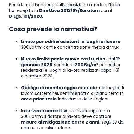
Per ridurre i rischi legati all’esposizione al radon, l’Italia
ha recepito la
Direttiva 2013/59/Euratom
con il
D.Lgs. 101/2020
.
Cosa prevede la normativa?
Limite per edifici esistenti e luoghi di lavoro
:
300 Bq/m³ come concentrazione media annua.
Nuovo limite per le nuove costruzioni
: dal
1°
gennaio 2025
, scende a
200 Bq/m³
per edifici
residenziali e luoghi di lavoro realizzati dopo il 31
dicembre 2024.
Obbligo di monitoraggio annuale
: nei luoghi di
lavoro sotterranei, seminterrati o al piano terra in
aree prioritarie
individuate dalle Regioni.
Interventi correttivi
: se i livelli superano i
300 Bq/m³, il datore di lavoro deve adottare
misure di mitigazione entro 2 anni
, seguite da
una nuova misurazione.