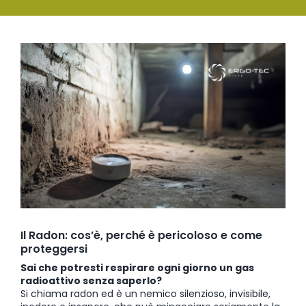
SERVIZI
Ingrandisci
FORMAZIONE
immagine
NEWS
EVENTI
NOVITÀ
CONTATTI
Il Radon: cos’è, perché è pericoloso e come
proteggersi
Sai che potresti respirare ogni giorno un gas
radioattivo senza saperlo?
Si chiama radon ed è un nemico silenzioso, invisibile,