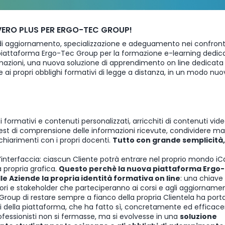
 VERO PLUS PER ERGO-TEC GROUP!
di aggiornamento, specializzazione e adeguamento nei confronti
 piattaforma Ergo-Tec Group per la formazione e-learning dedic
rmazioni, una nuova soluzione di apprendimento on line dedicata 
 ai propri obblighi formativi di legge a distanza, in un modo nuo
 formativi e contenuti personalizzati, arricchiti di contenuti vide
st di comprensione delle informazioni ricevute, condividere mat
hiarimenti con i propri docenti.
Tutto con grande semplicità,
’interfaccia: ciascun Cliente potrà entrare nel proprio mondo i
la propria grafica.
Questo perchè la nuova piattaforma Ergo-
le Aziende la propria identità formativa on line
: una chiave 
atori e stakeholder che parteciperanno ai corsi e agli aggiornamen
Group di restare sempre a fianco della propria Clientela ha port
i della piattaforma, che ha fatto sì, concretamente ed efficac
fessionisti non si fermasse, ma si evolvesse in una
soluzione