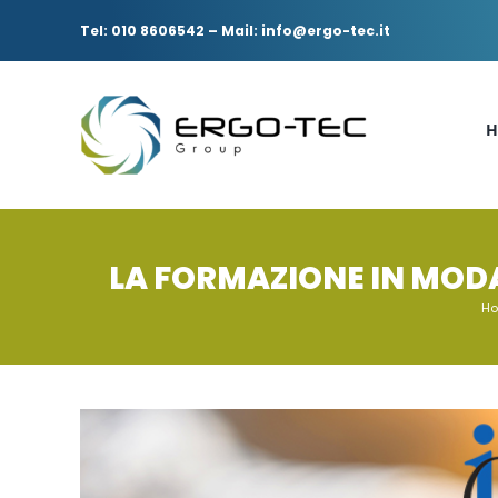
Salta
al
Tel: 010 8606542
–
Mail: info@ergo-tec.it
contenuto
H
LA FORMAZIONE IN MODA
H
Ingrandisci
immagine