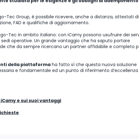
nte studiata per le esigenze e gli obblighi di adempimento
o-Tec Group, è possibile ricevere, anche a distanza, attestati di
ione, FAD e qualifiche di aggiornamento.
Ergo-Tec in ambito italiano: con iCamy possono usufruire dei serv
 sedi operative. Un grande vantaggio che ha saputo portare
iende che da sempre ricercano un partner affidabile e completo p
nti della piattaforma
ha fatto sì che questa nuova soluzione
ssaria e fondamentale ed un punto di riferimento d’eccellenza 
 iCamy e sui suoi vantaggi
ichieste