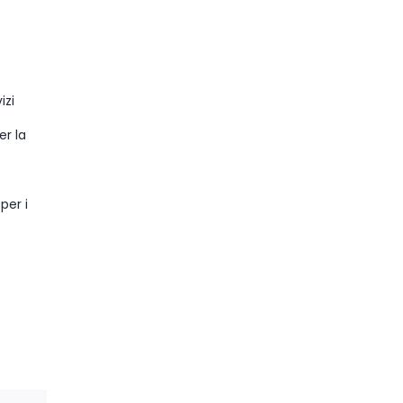
izi
er la
per i