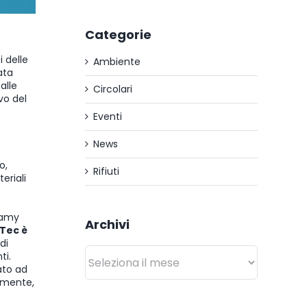
Categorie
 delle
Ambiente
ata
alle
Circolari
vo del
Eventi
News
o,
Rifiuti
eriali
Camy
Archivi
Tec è
di
Archivi
ti.
ato ad
emente,