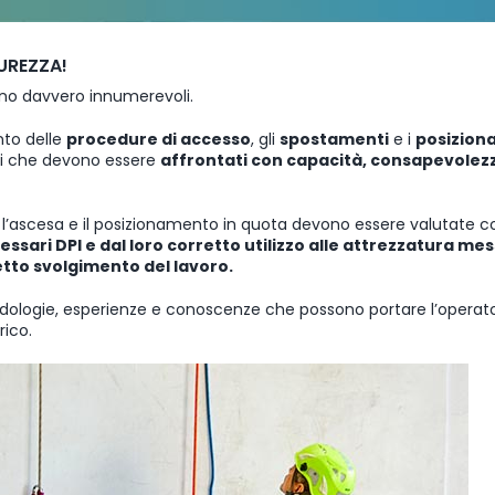
CUREZZA!
sono davvero innumerevoli.
nto delle
procedure di accesso
, gli
spostamenti
e i
posizion
nti che devono essere
affrontati con capacità, consapevolez
e, l’ascesa e il posizionamento in quota devono essere valutate c
essari DPI e dal loro corretto utilizzo alle attrezzatura mes
etto svolgimento del lavoro.
logie, esperienze e conoscenze che possono portare l’operat
rico.