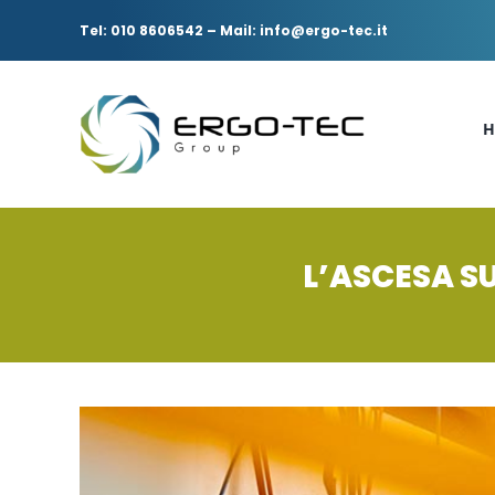
Salta
al
Tel: 010 8606542
–
Mail: info@ergo-tec.it
contenuto
H
L’ASCESA SU
Ingrandisci
immagine