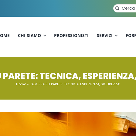
Cerca
per:
OME
CHI SIAMO
PROFESSIONISTI
SERVIZI
FOR
 PARETE: TECNICA, ESPERIENZA
Home
»
L’ASCESA SU PARETE: TECNICA, ESPERIENZA, SICUREZZA!