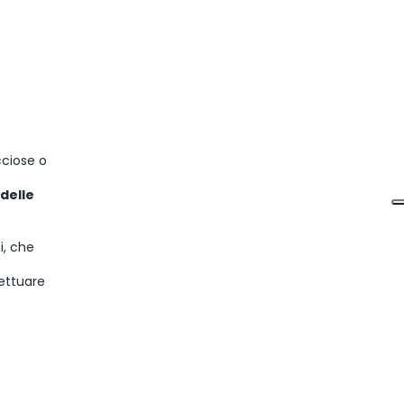
cciose o
 delle
i, che
fettuare