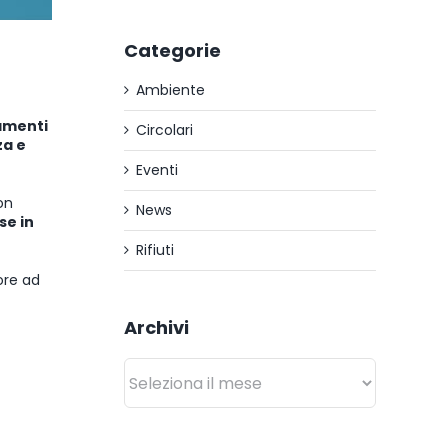
Categorie
Ambiente
amenti
Circolari
za e
Eventi
on
News
se in
Rifiuti
ore ad
Archivi
Archivi