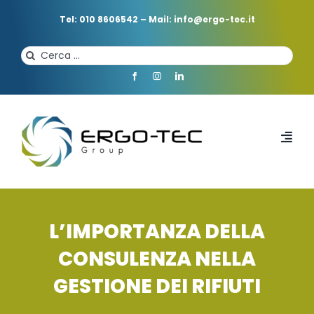
Salta
al
Tel: 010 8606542
–
Mail: info@ergo-tec.it
contenuto
Cerca
per:
Toggl
Navi
HOME
L’IMPORTANZA DELLA
CHI SIAMO
CONSULENZA NELLA
GESTIONE DEI RIFIUTI
PROFESSIONISTI