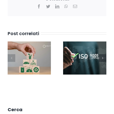
Facebook
Twitter
LinkedIn
WhatsApp
Email
Post correlati
Cerca