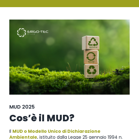
SERVIZI
Ingrandisci
FORMAZIONE
immagine
NEWS
EVENTI
NOVITÀ
CONTATTI
MUD 2025
Cos’è il MUD?
Il
MUD o Modello Unico di Dichiarazione
Ambientale
, istituito dalla Legge 25 gennaio 1994 n.