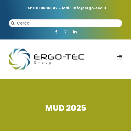
Salta
al
Tel: 010 8606542
–
Mail: info@ergo-tec.it
contenuto
Cerca
per:
Toggl
Navi
HOME
CHI SIAMO
MUD 2025
PROFESSIONISTI