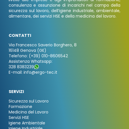
consulenza e assunzione di incarichi nel campo della
sicurezza sul lavoro, dell’igiene industriale, ambientale,
alimentare, dei servizi HSE e della medicina del lavoro.
CONTATTI
Via Francesco Saverio Borghero, 8
16148 Genova (GE)
Telefono: (+39) 010-8606542
Assistenza Whatsapp:
328 8383239
E-mail: info@ergo-tec.it
SERVIZI
Sicurezza sul Lavoro
Formazione
Medicina del Lavoro
Servizi HSE
Igiene Ambientale
Igiene Industriale