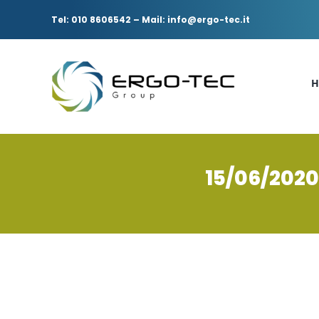
Salta
al
Tel: 010 8606542
–
Mail: info@ergo-tec.it
contenuto
H
15/06/2020
Ingrandisci
immagine