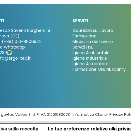
TI
SERVIZI
cesco Saverio Borghero, 8
Sicurezza sul Lavoro
nova (GE)
Formazione
: (+39) 010-8606542
Medicina del Lavoro
za Whatsapp:
Servizi HSE
239
Igiene Ambientale
nfo@ergo-tec.it
Igiene Industriale
Igiene Alimentare
Formazione ONLINE iCamy
go-tec Vallee S.r.l. P.IVA 01201980073 |
Informativa Clienti
|
Privacy Pol
iva sulla raccolta
Le tue preferenze relative alla priva