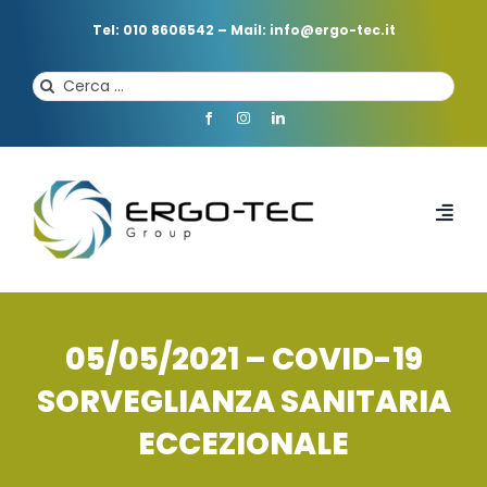
Salta
al
Tel: 010 8606542
–
Mail: info@ergo-tec.it
contenuto
Cerca
per:
Toggl
Navi
HOME
05/05/2021 – COVID-19
CHI SIAMO
SORVEGLIANZA SANITARIA
ECCEZIONALE
PROFESSIONISTI