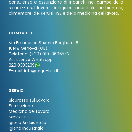
consulenza e assunzione di incarichi nel campo della
sicurezza sul lavoro, dell’igiene industriale, ambientale,
alimentare, dei servizi HSE e della medicina del lavoro.
CONTATTI
Via Francesco Saverio Borghero, 8
16148 Genova (GE)
Telefono: (+39) 010-8606542
Assistenza Whatsapp:
328 8383239
E-mail: info@ergo-tec.it
SERVIZI
Sicurezza sul Lavoro
Formazione
Medicina del Lavoro
Servizi HSE
Igiene Ambientale
Igiene Industriale