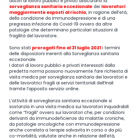
datori di lavoro pubblici e privati assicurano la
sorveglianza sanitaria eccezionale
dei
lavoratori
maggiormente esposti al rischio
, in ragione dell’età,
della condizione da immunodepressione e di una
pregressa infezione da Covid-19 ovvero da altre
patologie che determinano particolari situazioni di
fragilità del lavoratore.
Sono stati
prorogati fino al 31 luglio 2021
i termini
delle disposizioni inerenti alla Sorveglianza sanitaria
eccezionale.
I datori di lavoro pubblici e privati interessati dalla
predetta norma possono nuovamente fare richiesta di
visita medica per sorveglianza sanitaria dei lavoratori e
delle lavoratrici fragili ai servizi territoriali dell’Inail
tramite l’apposito servizio online.
L’attività di sorveglianza sanitaria eccezionale si
sostanzia in una visita medica sui lavoratori inquadrabili
come “fragili” ovvero sui lavoratori che, per condizioni
derivanti da immunodeficienze da malattie croniche,
da patologie oncologiche con immunodepressione
anche correlata a terapie salvavita in corso o da più
co-morbilità, valutate anche in relazione dell’età,