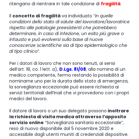
ritengano di rientrare in tale condizione di
fragilità
.
Il
concetto di fragilità
va individuato “
in quelle
condizioni dello stato di salute del lavoratore/lavoratrice
rispetto alle patologie preesistenti che potrebbero
determinare, in caso di infezione, un esito più grave o
infausto e può evolversi sulla base di nuove
conoscenze scientifiche sia di tipo epidemiologico che
di tipo clinico
”.
Per i datori di lavoro che non sono tenuti, ai sensi
dell’art. 18, co. 1 lett. a),
D.Lgs. 81/08
, alla nomina di un
medico competente, fermo restando la possibilità di
nominarne uno per la durata dello stato di emergenza,
la sorveglianza eccezionale può essere richiesta ai
servizi territoriali dell’Inail che vi provvedono con i propri
medici del lavoro.
Il datore di lavoro o un suo delegato possono
inoltrare
la richiesta di visita medica attraverso l’apposito
servizio online
“Sorveglianza sanitaria eccezionale”,
reso di nuovo disponibile dal 5 novembre 2020 e
accessibile dagli utenti muniti di credenziali dispositive.