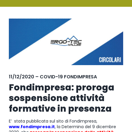
SERVIZI
Ingrandisci
FORMAZIONE
immagine
NEWS
EVENTI
NOVITÀ
11/12/2020 – COVID-19 FONDIMPRESA
CONTATTI
Fondimpresa: proroga
sospensione attività
formative in presenza
E’ stata pubblicata sul sito di Fondimpresa,
www.fondimpresa.i
t
,
la Determina del 9 dicembre