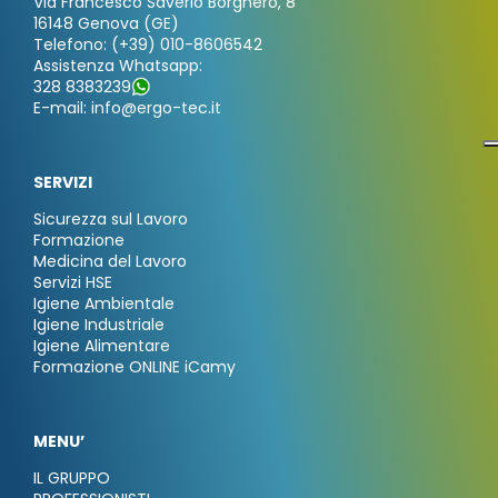
Via Francesco Saverio Borghero, 8
16148 Genova (GE)
Telefono: (+39) 010-8606542
Assistenza Whatsapp:
328 8383239
E-mail: info@ergo-tec.it
SERVIZI
Sicurezza sul Lavoro
Formazione
Medicina del Lavoro
Servizi HSE
Igiene Ambientale
Igiene Industriale
Igiene Alimentare
Formazione ONLINE iCamy
MENU’
IL GRUPPO