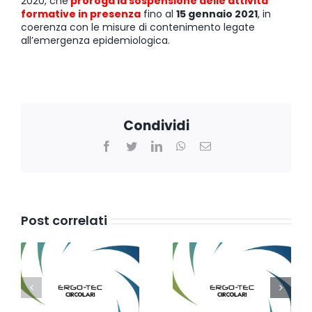
2020, che
proroga la sospensione delle attività
formative in presenza
fino al
15 gennaio 2021
, in
coerenza con le misure di contenimento legate
all’emergenza epidemiologica.
Condividi
Facebook
Twitter
LinkedIn
WhatsApp
Email
Post correlati