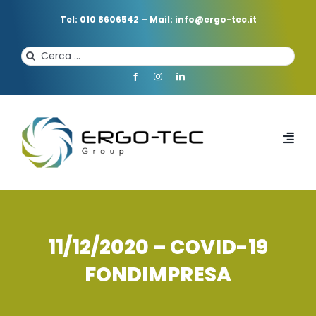
Salta
al
Tel: 010 8606542
–
Mail: info@ergo-tec.it
contenuto
Cerca
per:
Toggl
Navi
HOME
CHI SIAMO
11/12/2020 – COVID-19
FONDIMPRESA
PROFESSIONISTI