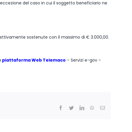
ccezione del caso in cui il soggetto beneficiario ne
ffettivamente sostenute con il massimo di € 3.000,00.
a
piattaforma Web Telemaco
– Servizi e-gov –
Facebook
Twitter
LinkedIn
WhatsApp
Email