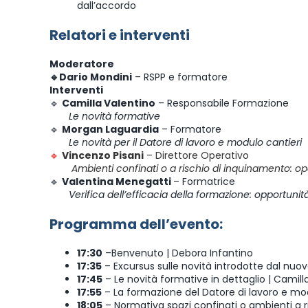
dall’accordo
Relatori e interventi
Moderatore
🔹Dario Mondini
– RSPP e formatore
Interventi
🔹
Camilla Valentino
– Responsabile Formazione
Le novità formative
🔹
Morgan Laguardia
– Formatore
Le novità per il Datore di lavoro e modulo cantieri
🔹
Vincenzo Pisani
– Direttore Operativo
Ambienti confinati o a rischio di inquinamento: oper
🔹
Valentina Menegatti
– Formatrice
Verifica dell’efficacia della formazione: opportunit
Programma dell’evento:
17:30
–Benvenuto | Debora Infantino
17:35
– Excursus sulle novità introdotte dal nuo
17:45
– Le novità formative in dettaglio | Camill
17:55
– La formazione del Datore di lavoro e mo
18:05
– Normativa spazi confinati o ambienti a r