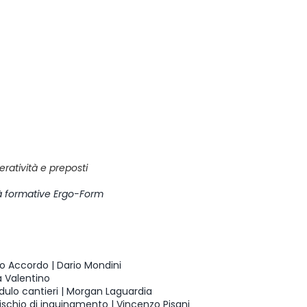
atività e preposti
à formative Ergo-Form
vo Accordo | Dario Mondini
a Valentino
dulo cantieri | Morgan Laguardia
ischio di inquinamento | Vincenzo Pisani