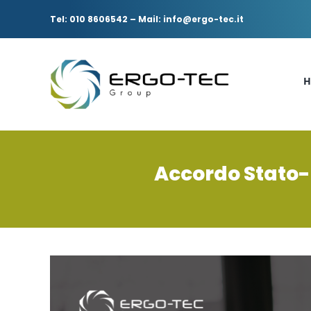
Salta
al
Tel: 010 8606542
–
Mail: info@ergo-tec.it
contenuto
H
Accordo Stato-R
Ingrandisci
immagine