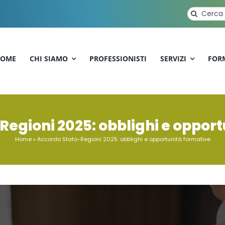
Cerca
per:
OME
CHI SIAMO
PROFESSIONISTI
SERVIZI
FOR
egioni 2025: obblighi e oppor
Home
»
Accordo Stato-Regioni 2025: obblighi e opportunità formative